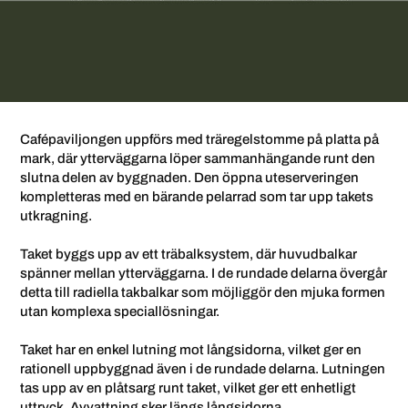
Cafépaviljongen uppförs med träregelstomme på platta på
mark, där ytterväggarna löper sammanhängande runt den
slutna delen av byggnaden. Den öppna uteserveringen
kompletteras med en bärande pelarrad som tar upp takets
utkragning.
Taket byggs upp av ett träbalksystem, där huvudbalkar
spänner mellan ytterväggarna. I de rundade delarna övergår
detta till radiella takbalkar som möjliggör den mjuka formen
utan komplexa speciallösningar.
Taket har en enkel lutning mot långsidorna, vilket ger en
rationell uppbyggnad även i de rundade delarna. Lutningen
tas upp av en plåtsarg runt taket, vilket ger ett enhetligt
uttryck. Avvattning sker längs långsidorna.