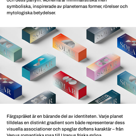
och dess parfym. Ikonerna är minimalistiska men
symboliska, inspirerade av planeternas former, rörelser och
mytologiska betydelser.
Färgspråket är en bärande del av identiteten. Varje planet
tilldelas en distinkt gradient som både representerar dess
visuella associationer och speglar doftens karaktär – från
Venus romantiska rosa till Uranus friska gröna.