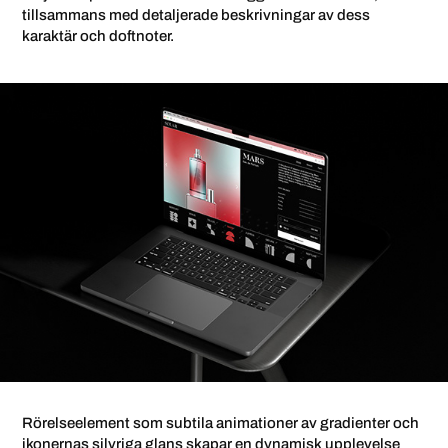
tillsammans med detaljerade beskrivningar av dess
karaktär och doftnoter.
Rörelseelement som subtila animationer av gradienter och
ikonernas silvriga glans skapar en dynamisk upplevelse