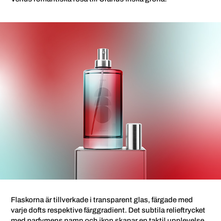
Flaskorna är tillverkade i transparent glas, färgade med
varje dofts respektive färggradient. Det subtila relieftrycket
med parfymens namn och ikon skapar en taktil upplevelse